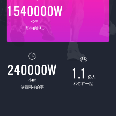
1540000
W
公里
坚持的脚步
240000
W
1.1
亿人
小时
和你在一起
做着同样的事