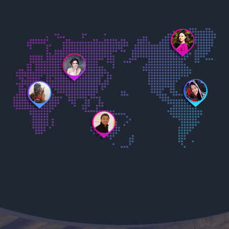
小古夕 河
悦跑号：514
1000.84公
刘公子爱读书 山东济南
悦跑号：9308536
480.57公里·77.6小时
女跑者
越跑团-薇薇vivian 广东广州
悦跑号：
悦跑号：920713
1867.
2900.20公里·365.9小时
毛大庆 北京
悦跑号：538228
1138.9公里·138.6小时